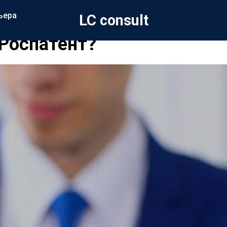
ьера
LC consult
 Роспатент?