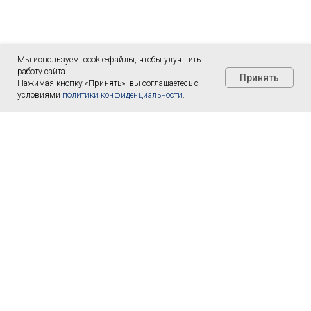
Мы используем cookie-файлы, чтобы улучшить
работу сайта.
Принять
Нажимая кнопку «Принять», вы соглашаетесь с
условиями
политики конфиденциальности
.
LC consult
Телефон: +7 (952) 894-45-51
E-mail: info@lc-consult.ru
Подписывайтесь на наши соцсети